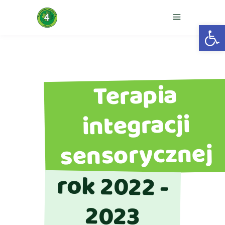
Otwórz 
Terapia
integracji
sensorycznej
rok 2022 -
2023