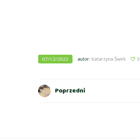
07/12/2022
autor:
Katarzyna Świrk
3
Poprzedni