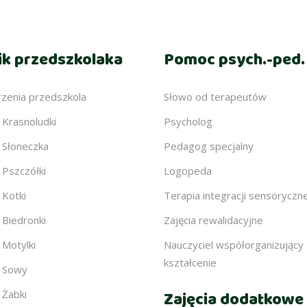
ik przedszkolaka
Pomoc psych.-ped.
zenia przedszkola
Słowo od terapeutów
 Krasnoludki
Psycholog
 Słoneczka
Pedagog specjalny
 Pszczółki
Logopeda
 Kotki
Terapia integracji sensoryczn
 Biedronki
Zajęcia rewalidacyjne
 Motylki
Nauczyciel współorganizujący
kształcenie
 Sowy
 Żabki
Zajęcia dodatkowe