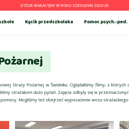
DYŻUR WAKACYJNY W ROKU SZKOLNYM 2025/26
szkole
Kącik przedszkolaka
Pomoc psych.-ped.
Pożarnej
wej Straży Pożarnej w Świdniku. Oglądaliśmy filmy, z których 
liśmy strażakom dużo pytań. Zajęcia odbyły się w przeznaczonych 
e pomocy. Mogliśmy też obejrzeć wyposażenie wozu strażackiego –