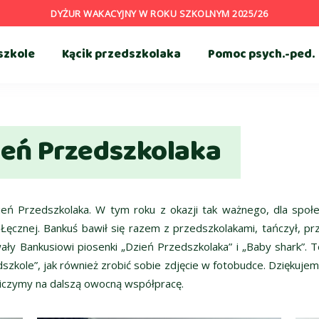
DYŻUR WAKACYJNY W ROKU SZKOLNYM 2025/26
szkole
Kącik przedszkolaka
Pomoc psych.-ped.
ień Przedszkolaka
eń Przedszkolaka. W tym roku z okazji tak ważnego, dla społe
cznej. Bankuś bawił się razem z przedszkolakami, tańczył, przyt
ały Bankusiowi piosenki „Dzień Przedszkolaka” i „Baby shark”. 
zkole”, jak również zrobić sobie zdjęcie w fotobudce. Dziękujem
 Liczymy na dalszą owocną współpracę.