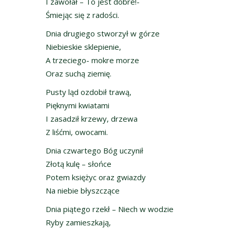
I zawołał – To jest dobre!-
Śmiejąc się z radości.
Dnia drugiego stworzył w górze
Niebieskie sklepienie,
A trzeciego- mokre morze
Oraz suchą ziemię.
Pusty ląd ozdobił trawą,
Pięknymi kwiatami
I zasadził krzewy, drzewa
Z liśćmi, owocami.
Dnia czwartego Bóg uczynił
Złotą kulę – słońce
Potem księżyc oraz gwiazdy
Na niebie błyszczące
Dnia piątego rzekł – Niech w wodzie
Ryby zamieszkają,