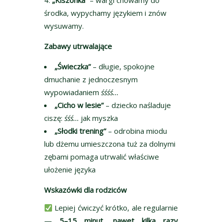
„Kiszonka”
– wargi chowamy do
środka, wypychamy językiem i znów
wysuwamy.
Zabawy utrwalające
„Świeczka”
– długie, spokojne
dmuchanie z jednoczesnym
wypowiadaniem
śśśś…
„Cicho w lesie”
– dziecko naśladuje
ciszę:
śśś…
jak myszka
„Słodki trening”
– odrobina miodu
lub dżemu umieszczona tuż za dolnymi
zębami pomaga utrwalić właściwe
ułożenie języka
Wskazówki dla rodziców
Lepiej ćwiczyć krótko, ale regularnie
—
5–15 minut, nawet kilka razy