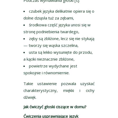
Podczas wymawiania głoski [ś]:
czubek języka delikatnie opiera się o
dolne dziąsła tuż za zębami,
środkowa część języka unosi się w
stronę podniebienia twardego,
zęby są zbliżone, lecz się nie stykają
— tworzy się wąska szczelina,
usta są lekko wysunięte do przodu,
a kąciki nieznacznie zbliżone,
powietrze wydychane jest
spokojnie i równomiernie.
Takie ustawienie pozwala uzyskać
charakterystyczny, miękki i cichy
dźwięk.
Jak ćwiczyć głoski ciszące w domu?
Ćwiczenia usprawniające język