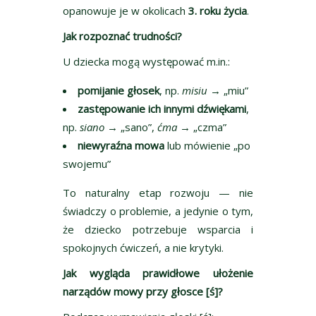
opanowuje je w okolicach
3. roku życia
.
Jak rozpoznać trudności?
U dziecka mogą występować m.in.:
pomijanie głosek
, np.
misiu
→ „miu”
zastępowanie ich innymi dźwiękami
,
np.
siano
→ „sano”,
ćma
→ „czma”
niewyraźna mowa
lub mówienie „po
swojemu”
To naturalny etap rozwoju — nie
świadczy o problemie, a jedynie o tym,
że dziecko potrzebuje wsparcia i
spokojnych ćwiczeń, a nie krytyki.
Jak wygląda prawidłowe ułożenie
narządów mowy przy głosce [ś]?