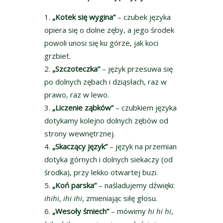
„Kotek się wygina”
– czubek języka
opiera się o dolne zęby, a jego środek
powoli unosi się ku górze, jak koci
grzbiet.
„Szczoteczka”
– język przesuwa się
po dolnych zębach i dziąsłach, raz w
prawo, raz w lewo.
„Liczenie ząbków”
– czubkiem języka
dotykamy kolejno dolnych zębów od
strony wewnętrznej.
„Skaczący język”
– język na przemian
dotyka górnych i dolnych siekaczy (od
środka), przy lekko otwartej buzi.
„Koń parska”
– naśladujemy dźwięki:
ihihi
,
ihi ihi
, zmieniając siłę głosu.
„Wesoły śmiech”
– mówimy
hi hi hi
,