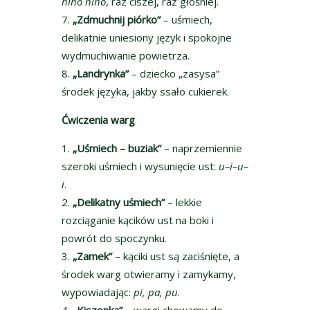
hiho hiho
, raz ciszej, raz głośniej.
„Zdmuchnij piórko”
– uśmiech,
delikatnie uniesiony język i spokojne
wydmuchiwanie powietrza.
„Landrynka”
– dziecko „zasysa”
środek języka, jakby ssało cukierek.
Ćwiczenia warg
„Uśmiech – buziak”
– naprzemiennie
szeroki uśmiech i wysunięcie ust:
u–i–u–
i
.
„Delikatny uśmiech”
– lekkie
rozciąganie kącików ust na boki i
powrót do spoczynku.
„Zamek”
– kąciki ust są zaciśnięte, a
środek warg otwieramy i zamykamy,
wypowiadając:
pi, pa, pu
.